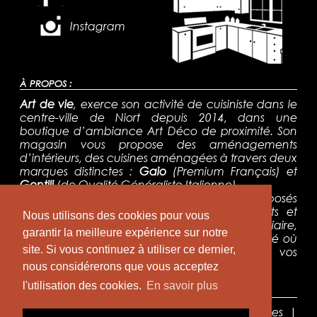
Instagram
À PROPOS :
Art de vie
, exerce son activité de cuisiniste dans le
centre-ville de Niort depuis 2014, dans une
boutique d’ambiance Art Déco de proximité. Son
magasin vous propose des aménagements
d’intérieurs, des cuisines aménagées à travers deux
marques distinctes :
Gaio
(Premium Français) et
Gentili
(de Qualité Généraliste Italienne).
Les aménagements sur-mesure proposés
répondent à l’ensemble des attentes clients et
Nous utilisons des cookies pour vous
s’adaptent à votre budget. Aucun intermédiaire,
garantir la meilleure expérience sur notre
un seul interlocuteur, un magasin de proximité où
site. Si vous continuez à utiliser ce dernier,
Olivier sera là pour répondre à toutes vos
exigences.
nous considérerons que vous acceptez
l'utilisation des cookies.
En savoir plus
NAVIGATION :
Accueil
|
Présentation
|
Cuisines aménagées
|