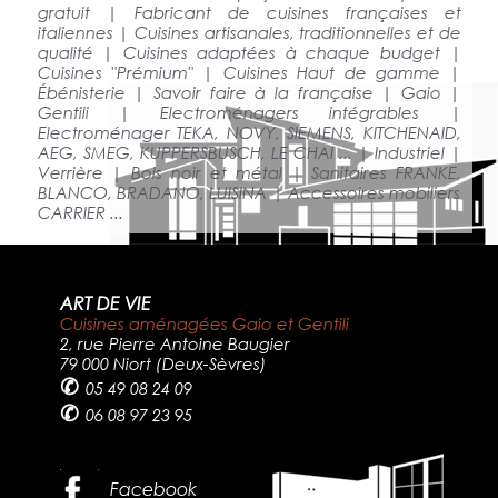
gratuit | Fabricant de cuisines françaises et
italiennes | Cuisines artisanales, traditionnelles et de
qualité | Cuisines adaptées à chaque budget |
Cuisines "Prémium" | Cuisines Haut de gamme |
Ébénisterie | Savoir faire à la française | Gaio |
Gentili | Electroménagers intégrables |
Electroménager TEKA, NOVY, SIEMENS, KITCHENAID,
AEG, SMEG, KUPPERSBUSCH, LE CHAI ... | Industriel |
Verrière | Bois noir et métal | Sanitaires FRANKE,
BLANCO, BRADANO, LUISINA | Accessoires mobiliers
CARRIER ...
ART DE VIE
Cuisines aménagées Gaio et Gentili
2, rue Pierre Antoine Baugier
79 000 Niort (Deux-Sèvres)
✆
05 49 08 24 09
✆
06 08 97 23 95
Facebook